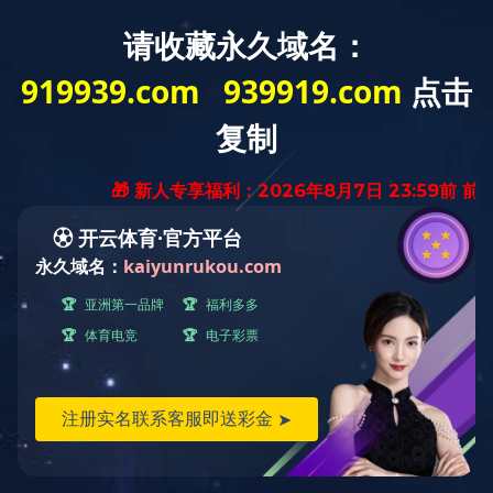
新闻导航
-
同花顺·同花顺（中国）官方网
山东科大报
山东科大报
山东科大报2025年第25期
2025-10-24