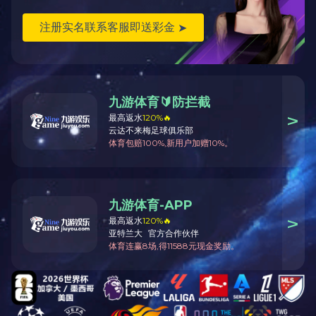
2025-09-05
山东科大报2025年第19期
2025-07-11
山东科大报2025年第18期
2025-07-04
山东科大报2025年第17期
2025-06-27
山东科大报2025年第16期
2025-06-20