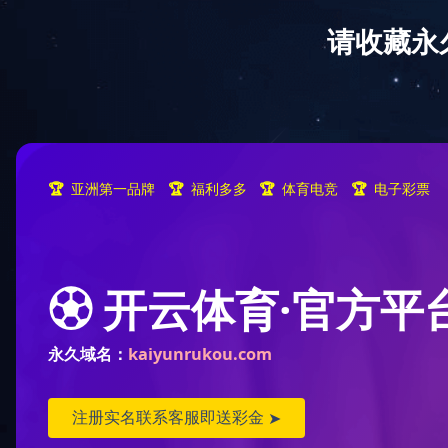
同花
新闻导航
-
同花顺·同花顺（中国）官方网
山东
科大报
科大要闻
山东科
深度科大