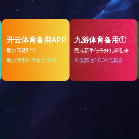
报2024年第29期
11-15
报2024年第28期
11-08
报2024年第27期
11-01
报2024年第26期
10-25