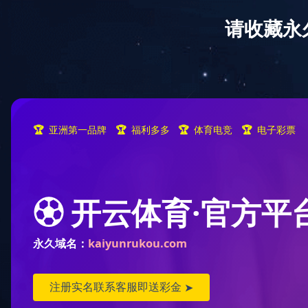
同花
新闻导航
-
同花顺·同花顺（中国）官方网
山东
科大报
科大要闻
山东科
深度科大