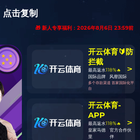
构
人才培养
学科建设
招生就业
科