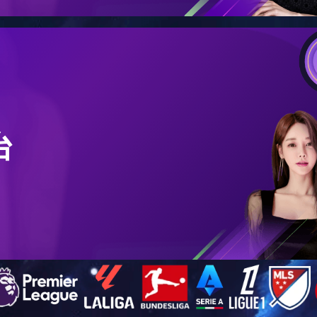
报2024年第33期
12-13
报2024年第32期
12-06
报2024年第31期
11-29
报2024年第30期
11-22