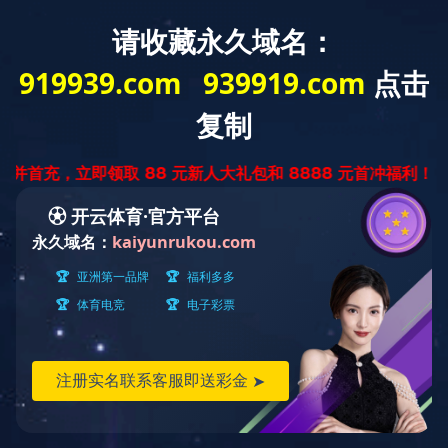
图说科大
-
-
同花顺·同花顺（中国）官方网
活力山科
正文
活力山科
我 们