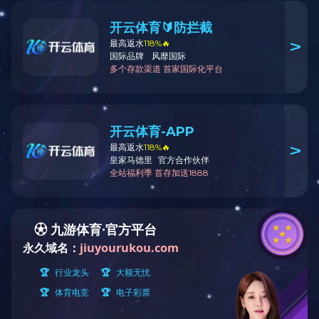
此去星辰，惟真为灯。青春坐标，梦想启航！