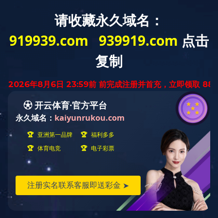
图说科大
-
-
同花顺·同花顺（中国）官方网
活力山科
正文
活力山科
2025“梦起篮上”