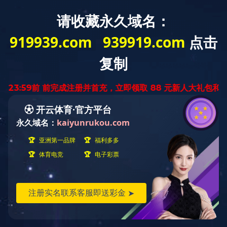
图说科大
-
-
同花顺·同花顺（中国）官方网
美景山科
正文
美景山科
云