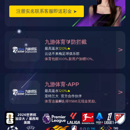
20世纪90年代末，我们在卫
星影像上发
现，泰安市城区东郊
有热红外信息显示，但
大多地处
第四系覆盖的耕地区，除了岱道
庵
和风台已打钻出热水外，以东
的北上高和南
部有热信息显示的
地方均无钻孔控制，也未
进行地
热调查工作，地表未见热水出露。
为
扩大已知地热范围，进一步开
发地热资源，
我们决定向泰安市
人民政府、泰安市科委申
报“应
用红外遥感技术探测泰安城区近
郊地热
资源的研究”项目。为此，
我们请求宋院士支
持，宋院士欣然答应，在百忙之中带着我去